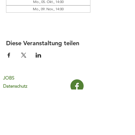
Mo., 05. Okt., 14:00
Mo., 09. Nov., 14:00
Diese Veranstaltung teilen
JOBS
Datenschutz
Impressum
FamiliJa
9821 Obervellach 32
Tel.: +43 (0) 4782 2511
familija@rkm.at
www.familija.at