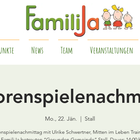
unkte
News
Team
Veranstaltungen
orenspielenachm
Mo., 22. Jän.
  |  
Stall
nspielenachmittag mit Ulrike Schwertner, Mitten im Leben Train
 FamiliJa betreuten “Gesunden Gemeinde” Stall, Dauer: 14:00 b