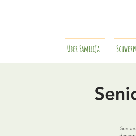
Über FamiliJa
Schwerp
Seni
Seniore
der von