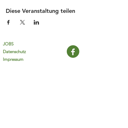
Diese Veranstaltung teilen
JOBS
Datenschutz
Impressum
FamiliJa
9821 Obervellach 32
Tel.: +43 (0) 4782 2511
familija@rkm.at
www.familija.at
MO-DO 08:00-13:00 Uhr