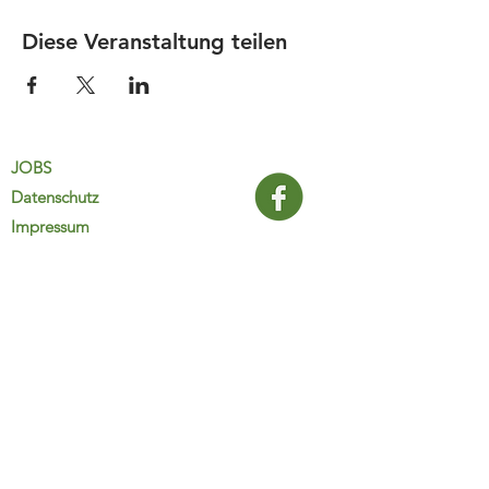
Diese Veranstaltung teilen
JOBS
Datenschutz
Impressum
FamiliJa
9821 Obervellach 32
Tel.: +43 (0) 4782 2511
familija@rkm.at
www.familija.at
MO-DO 08:00-13:00 Uhr