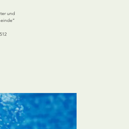
ster und
meinde”
512