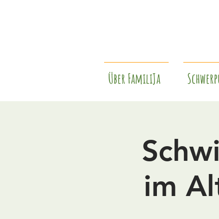
Über FamiliJa
Schwerp
Schwi
im Al