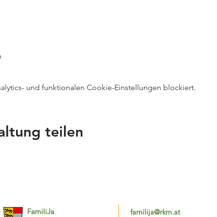
h
ytics- und funktionalen Cookie-Einstellungen blockiert.
altung teilen
FamiliJa
familija@rkm.at