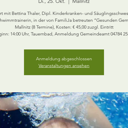
Di., 25. Okt.
  |  
Mallnitz
rt mit Bettina Thaler, Dipl. Kinderkranken- und Säuglingsschwe
hwimmtrainerin, in der von FamiliJa betreuten “Gesunden Ge
Mallnitz (8 Termine), Kosten: € 45,00 zuzgl. Eintritt
ginn: 14:00 Uhr, Tauernbad, Anmeldung Gemeindeamt 04784 25
Anmeldung abgeschlossen
Veranstaltungen ansehen