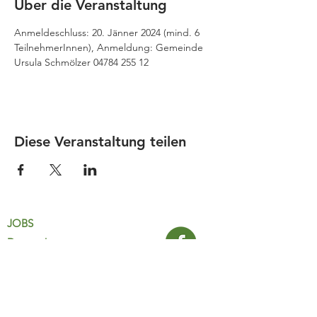
Über die Veranstaltung
Anmeldeschluss: 20. Jänner 2024 (mind. 6
TeilnehmerInnen), Anmeldung: Gemeinde 
Ursula Schmölzer 04784 255 12
Diese Veranstaltung teilen
JOBS
Datenschutz
Impressum
FamiliJa
9821 Obervellach 32
Tel.: +43 (0) 4782 2511