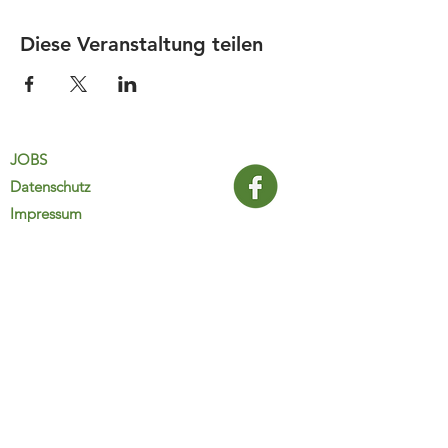
Diese Veranstaltung teilen
JOBS
Datenschutz
Impressum
FamiliJa
9821 Obervellach 32
Tel.: +43 (0) 4782 2511
familija@rkm.at
www.familija.at
MO-DO 08:00-13:00 Uhr