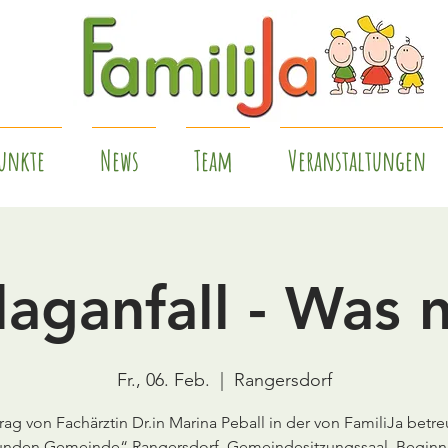
unkte
News
Team
Veranstaltungen
laganfall - Was 
Fr., 06. Feb.
  |  
Rangersdorf
rag von Fachärztin Dr.in Marina Peball in der von FamiliJa betr
nden Gemeinde“ Rangersdorf, Gemeindesitzungssaal, Beginn: