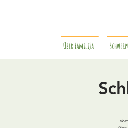
Über FamiliJa
Schwerp
Sch
Vort
„Gesu