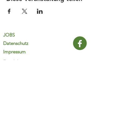
JOBS
Datenschutz
Impressum
FamiliJa
9821 Obervellach 32
Tel.: +43 (0) 4782 2511
familija@rkm.at
www.familija.at
MO-DO 08:00-13:00 Uhr
© 2025 FamiliJa