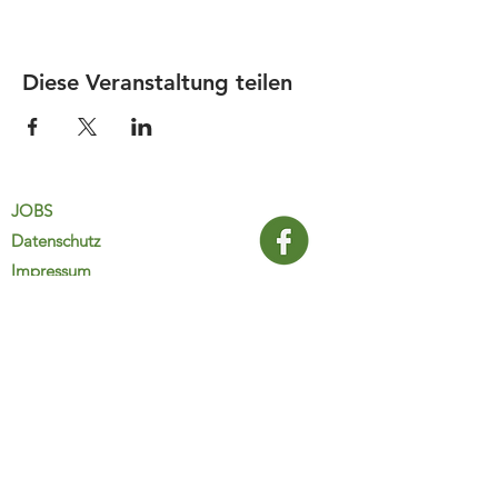
Diese Veranstaltung teilen
JOBS
Datenschutz
Impressum
FamiliJa
9821 Obervellach 32
Tel.: +43 (0) 4782 2511
familija@rkm.at
www.familija.at
MO-DO 08:00-13:00 Uhr