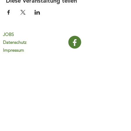
Diese Veranstaltung teilen
JOBS
Datenschutz
Impressum
FamiliJa
9821 Obervellach 32
Tel.: +43 (0) 4782 2511
familija@rkm.at
www.familija.at
MO-DO 08:00-13:00 Uhr
© 2025 FamiliJa