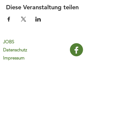
Diese Veranstaltung teilen
JOBS
Datenschutz
Impressum
FamiliJa
9821 Obervellach 32
Tel.: +43 (0) 4782 2511
familija@rkm.at
www.familija.at
MO-DO 08:00-13:00 Uhr