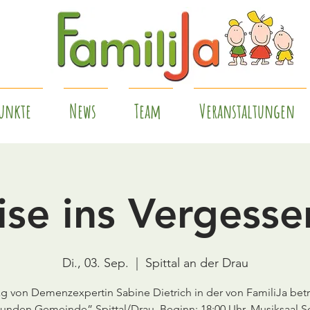
unkte
News
Team
Veranstaltungen
ise ins Vergessen
Di., 03. Sep.
  |  
Spittal an der Drau
ag von Demenzexpertin Sabine Dietrich in der von FamiliJa bet
unden Gemeinde” Spittal/Drau, Beginn: 18:00 Uhr, Musiksaal S