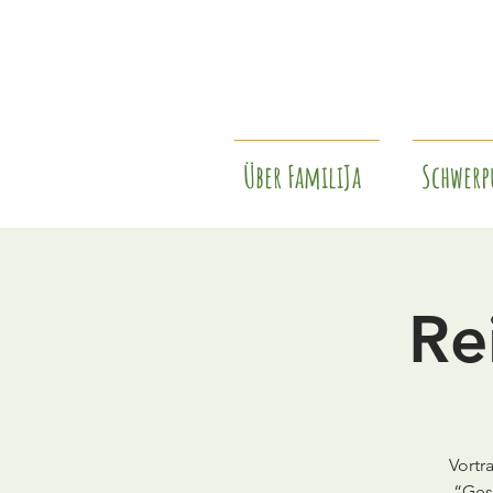
Über FamiliJa
Schwerp
Re
Vortr
“Ges