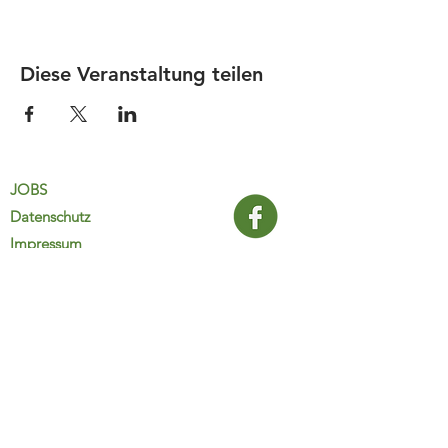
Diese Veranstaltung teilen
JOBS
Datenschutz
Impressum
FamiliJa
9821 Obervellach 32
Tel.: +43 (0) 4782 2511
familija@rkm.at
www.familija.at
MO-DO 08:00-13:00 Uhr