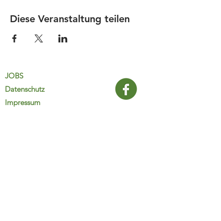
Diese Veranstaltung teilen
JOBS
Datenschutz
Impressum
FamiliJa
9821 Obervellach 32
Tel.: +43 (0) 4782 2511
familija@rkm.at
www.familija.at
MO-DO 08:00-13:00 Uhr