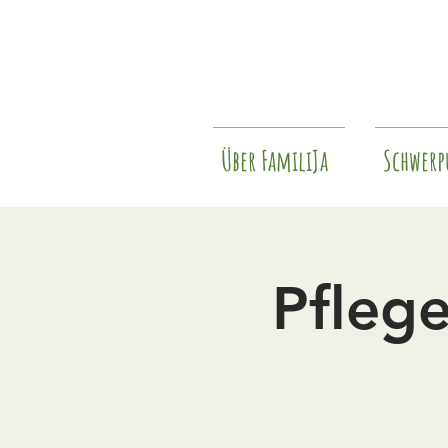
Über FamiliJa
Schwerp
Pfleg