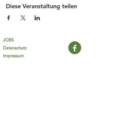
Diese Veranstaltung teilen
JOBS
Datenschutz
Impressum
FamiliJa
9821 Obervellach 32
Tel.: +43 (0) 4782 2511
familija@rkm.at
www.familija.at
MO-DO 08:00-13:00 Uhr
© 2025 FamiliJa