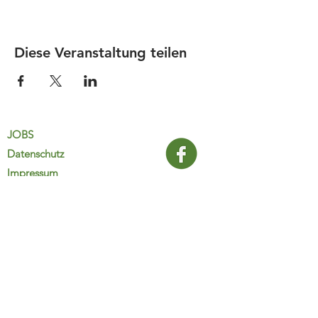
Diese Veranstaltung teilen
JOBS
Datenschutz
Impressum
FamiliJa
9821 Obervellach 32
Tel.: +43 (0) 4782 2511
familija@rkm.at
www.familija.at
MO-DO 08:00-13:00 Uhr