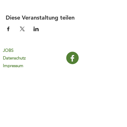
Diese Veranstaltung teilen
JOBS
Datenschutz
Impressum
FamiliJa
9821 Obervellach 32
Tel.: +43 (0) 4782 2511
familija@rkm.at
www.familija.at
MO-DO 08:00-13:00 Uhr