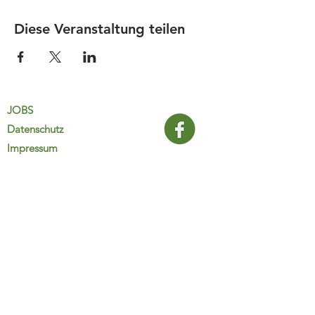
Diese Veranstaltung teilen
JOBS
Datenschutz
Impressum
FamiliJa
9821 Obervellach 32
Tel.: +43 (0) 4782 2511
familija@rkm.at
www.familija.at
MO-DO 08:00-13:00 Uhr