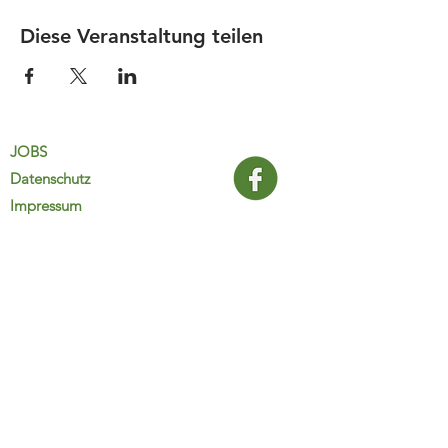
Diese Veranstaltung teilen
JOBS
Datenschutz
Impressum
FamiliJa
9821 Obervellach 32
Tel.: +43 (0) 4782 2511
familija@rkm.at
www.familija.at
MO-DO 08:00-13:00 Uhr