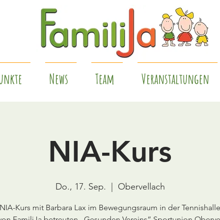
unkte
News
Team
Veranstaltungen
NIA-Kurs
Do., 17. Sep.
  |  
Obervellach
NIA-Kurs mit Barbara Lax im Bewegungsraum in der Tennishall
von FamiliJa betreuten „Gesunden Vereins” Sportunion Oberve