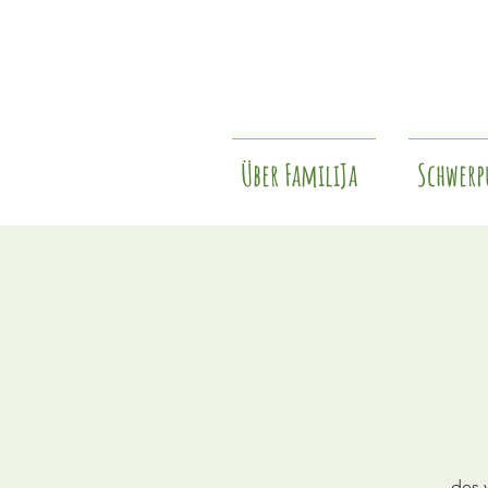
Über FamiliJa
Schwerp
des 