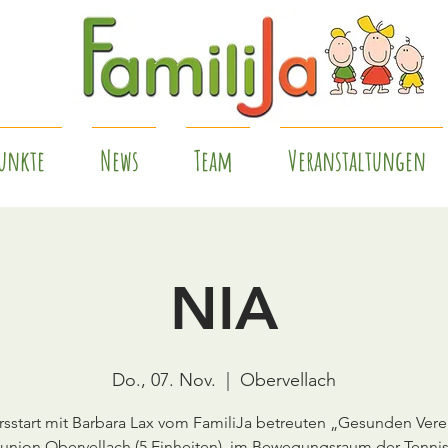
unkte
News
Team
Veranstaltungen
NIA
Do., 07. Nov.
  |  
Obervellach
rsstart mit Barbara Lax vom FamiliJa betreuten „Gesunden Vere
union Obervellach (5 Einheiten), im Bewegungsraum der Tennis