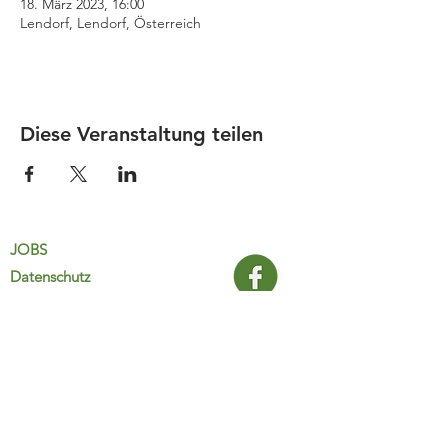
18. März 2023, 16:00
Lendorf, Lendorf, Österreich
Diese Veranstaltung teilen
JOBS
Datenschutz
Impressum
FamiliJa
9821 Obervellach 32
Tel.: +43 (0) 4782 2511
familija@rkm.at
www.familija.at