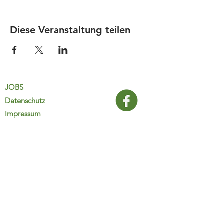
Diese Veranstaltung teilen
JOBS
Datenschutz
Impressum
FamiliJa
9821 Obervellach 32
Tel.: +43 (0) 4782 2511
familija@rkm.at
www.familija.at
MO-DO 08:00-13:00 Uhr