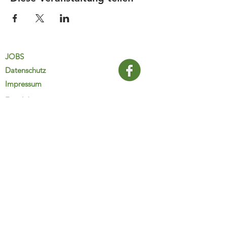
JOBS
Datenschutz
Impressum
FamiliJa
9821 Obervellach 32
Tel.: +43 (0) 4782 2511
familija@rkm.at
www.familija.at
MO-DO 08:00-13:00 Uhr
© 2025 FamiliJa