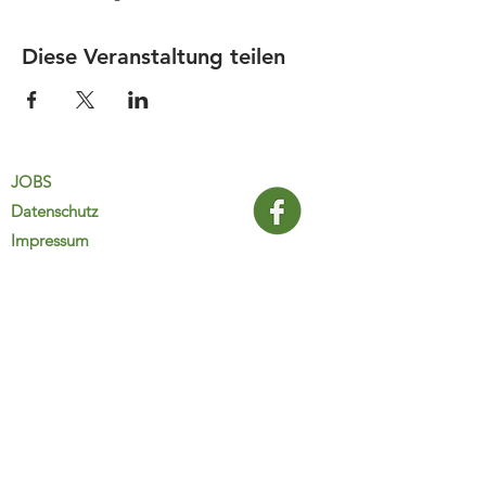
Diese Veranstaltung teilen
JOBS
Datenschutz
Impressum
FamiliJa
9821 Obervellach 32
Tel.: +43 (0) 4782 2511
familija@rkm.at
www.familija.at
MO-DO 08:00-13:00 Uhr