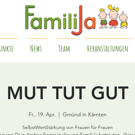
unkte
News
Team
Veranstaltungen
MUT TUT GUT
Fr., 19. Apr.
  |  
Gmünd in Kärnten
SelbstWertStärkung von Frauen für Frauen
rag von Dr.in Andrea Egger in der von FamiliJa betreuten „Ges