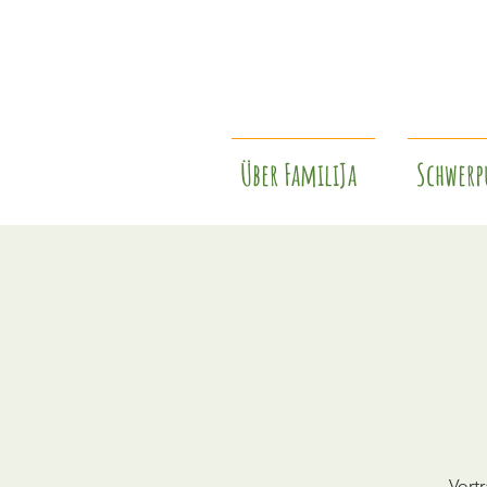
Über FamiliJa
Schwerp
Vort