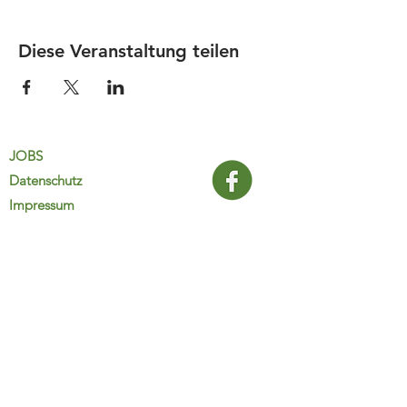
Diese Veranstaltung teilen
JOBS
Datenschutz
Impressum
FamiliJa
9821 Obervellach 32
Tel.: +43 (0) 4782 2511
familija@rkm.at
www.familija.at
MO-DO 08:00-13:00 Uhr