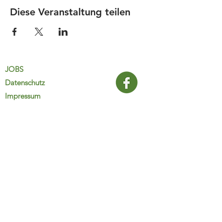
Diese Veranstaltung teilen
JOBS
Datenschutz
Impressum
FamiliJa
9821 Obervellach 32
Tel.: +43 (0) 4782 2511
familija@rkm.at
www.familija.at
MO-DO 08:00-13:00 Uhr