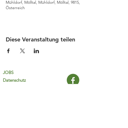
Mühldorf, Mölltal, Mühldorf, Mölltal, 9815,
Österreich
Diese Veranstaltung teilen
JOBS
Datenschutz
Impressum
FamiliJa
9821 Obervellach 32
Tel.: +43 (0) 4782 2511
familija@rkm.at
www.familija.at