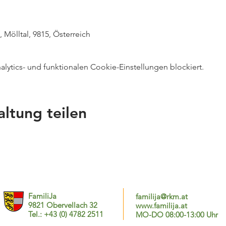
 Mölltal, 9815, Österreich
ytics- und funktionalen Cookie-Einstellungen blockiert.
altung teilen
FamiliJa
familija@rkm.at
9821 Obervellach 32
www.familija.at
Tel.: +43 (0) 4782 2511
MO-DO 08:00-13:00 Uhr