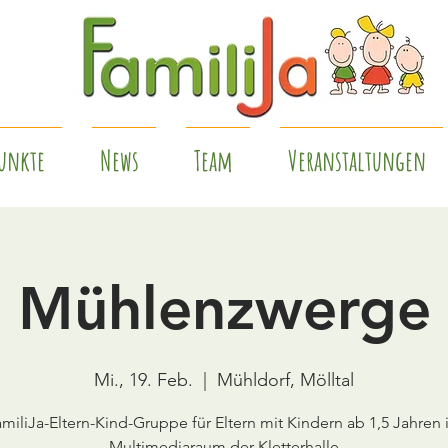
unkte
News
Team
Veranstaltungen
Mühlenzwerge
Mi., 19. Feb.
  |  
Mühldorf, Mölltal
miliJa-Eltern-Kind-Gruppe für Eltern mit Kindern ab 1,5 Jahren
Multimediaraum der Kletterhalle