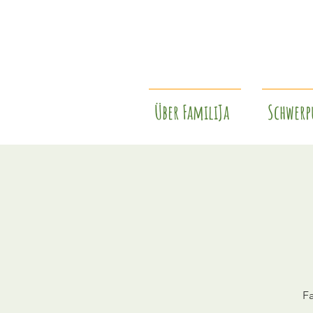
Über FamiliJa
Schwerp
Fa