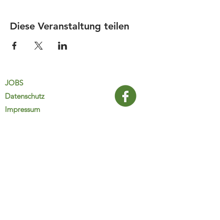
Diese Veranstaltung teilen
JOBS
Datenschutz
Impressum
FamiliJa
9821 Obervellach 32
Tel.: +43 (0) 4782 2511
familija@rkm.at
www.familija.at
MO-DO 08:00-13:00 Uhr