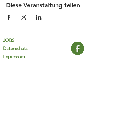
Diese Veranstaltung teilen
JOBS
Datenschutz
Impressum
FamiliJa
9821 Obervellach 32
Tel.: +43 (0) 4782 2511
familija@rkm.at
www.familija.at
MO-DO 08:00-13:00 Uhr
© 2025 FamiliJa