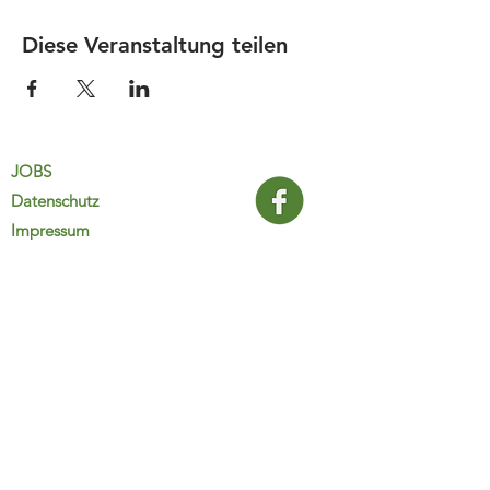
Diese Veranstaltung teilen
JOBS
Datenschutz
Impressum
FamiliJa
9821 Obervellach 32
Tel.: +43 (0) 4782 2511
familija@rkm.at
www.familija.at
MO-DO 08:00-13:00 Uhr