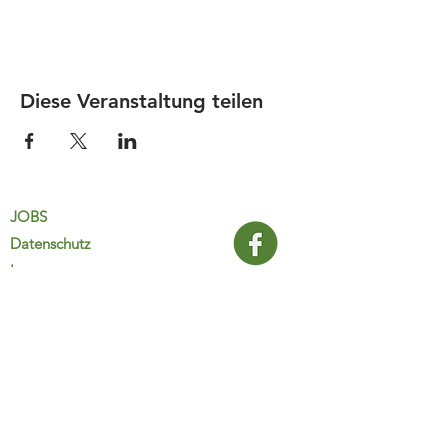
Diese Veranstaltung teilen
JOBS
Datenschutz
Impressum
FamiliJa
9821 Obervellach 32
Tel.: +43 (0) 4782 2511
familija@rkm.at
www.familija.at
MO-DO 08:00-13:00 Uhr