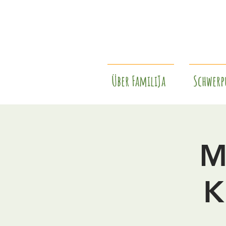
Über FamiliJa
Schwerp
M
K