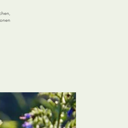
chen,
ionen