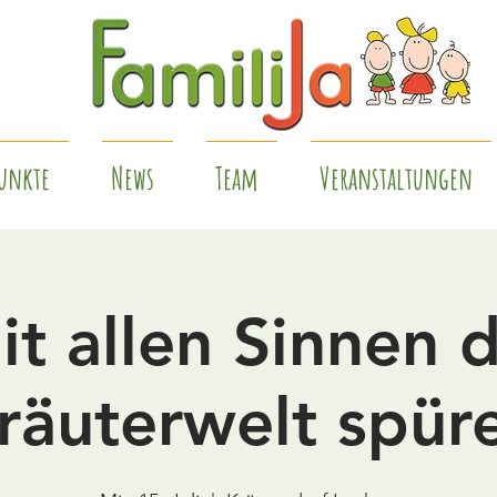
unkte
News
Team
Veranstaltungen
it allen Sinnen d
räuterwelt spür