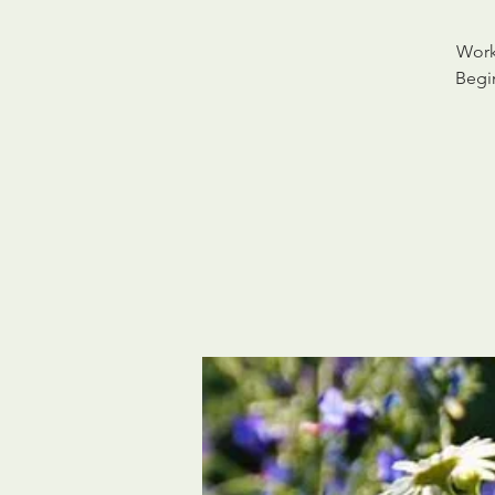
Work
Begi