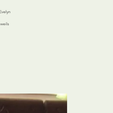
Evelyn
eweils