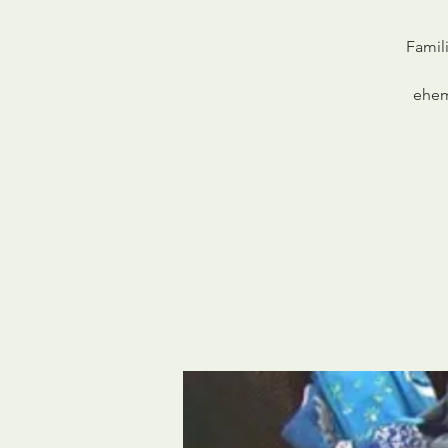
Famil
ehema