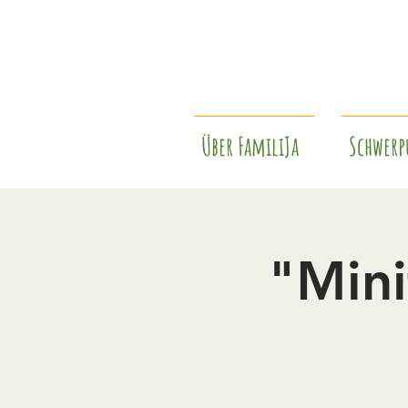
Über FamiliJa
Schwerp
"Mini