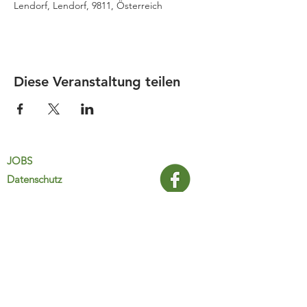
Lendorf, Lendorf, 9811, Österreich
Diese Veranstaltung teilen
JOBS
Datenschutz
Impressum
FamiliJa
9821 Obervellach 32
Tel.: +43 (0) 4782 2511
familija@rkm.at
www.familija.at
MO-DO 08:00-13:00 Uhr