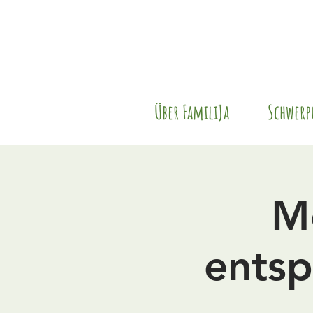
Über FamiliJa
Schwerp
Me
entsp