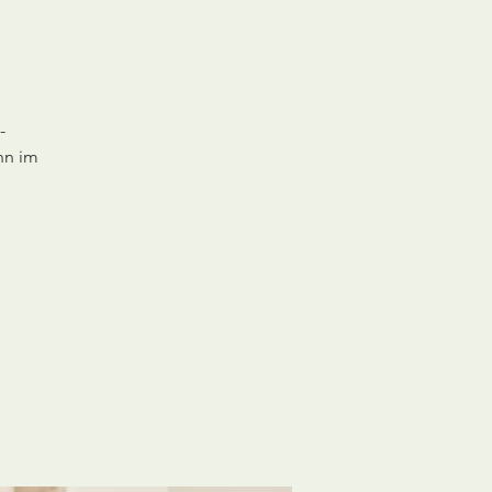
-
nn im