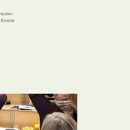
reuten
intritt