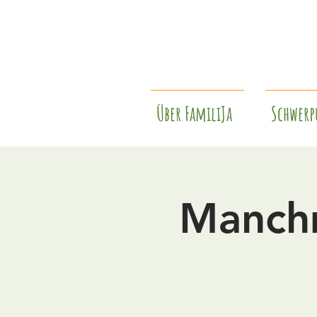
Über FamiliJa
Schwerp
Manchm