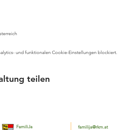
terreich
ytics- und funktionalen Cookie-Einstellungen blockiert.
altung teilen
FamiliJa
familija@rkm.at