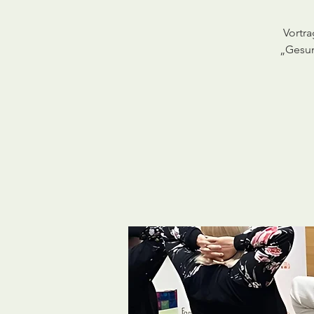
Vortr
„Gesun