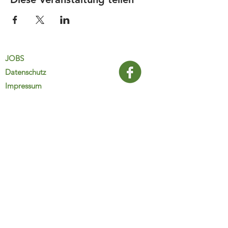
JOBS
Datenschutz
Impressum
FamiliJa
9821 Obervellach 32
Tel.: +43 (0) 4782 2511
familija@rkm.at
www.familija.at
MO-DO 08:00-13:00 Uhr
© 2025 FamiliJa