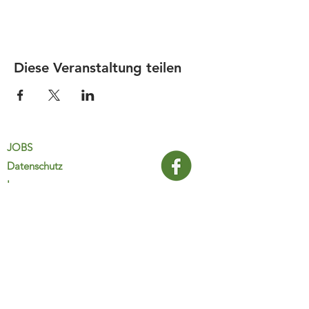
Diese Veranstaltung teilen
JOBS
Datenschutz
Impressum
FamiliJa
9821 Obervellach 32
Tel.: +43 (0) 4782 2511
familija@rkm.at
www.familija.at
MO-DO 08:00-13:00 Uhr