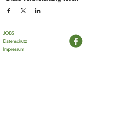
JOBS
Datenschutz
Impressum
FamiliJa
9821 Obervellach 32
Tel.: +43 (0) 4782 2511
familija@rkm.at
www.familija.at
MO-DO 08:00-13:00 Uhr
© 2025 FamiliJa