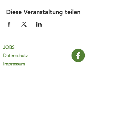
Diese Veranstaltung teilen
JOBS
Datenschutz
Impressum
FamiliJa
9821 Obervellach 32
Tel.: +43 (0) 4782 2511
familija@rkm.at
www.familija.at
MO-DO 08:00-13:00 Uhr