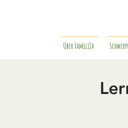
Über FamiliJa
Schwerp
Ler