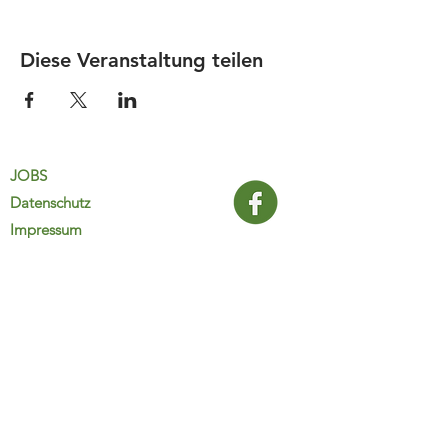
Diese Veranstaltung teilen
JOBS
Datenschutz
Impressum
FamiliJa
9821 Obervellach 32
Tel.: +43 (0) 4782 2511
familija@rkm.at
www.familija.at
MO-DO 08:00-13:00 Uhr