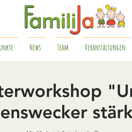
unkte
News
Team
Veranstaltungen
terworkshop "U
enswecker stär