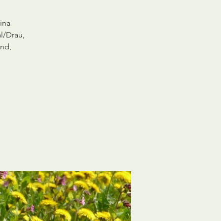
ina
l/Drau,
and,