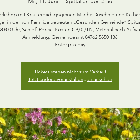
Mi., 11. Juni
  |  
Spittal an der Drau
rkshop mit Kräuterpädagoginnen Martha Duschnig und Kathar
er in der von FamiliJa betreuten „Gesunden Gemeinde“ Spitta
20:00 Uhr, Schloß Porcia, Kosten € 9,00/TN, Material nach Aufw
Anmeldung: Gemeindeamt 04762 5650 136
Foto: pixabay
Tickets stehen nicht zum Verkauf
Jetzt andere Veranstaltungen ansehen