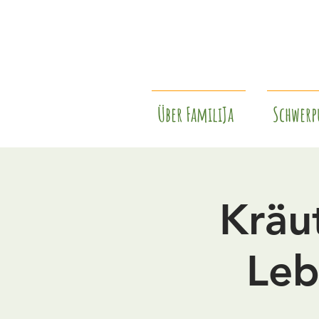
Über FamiliJa
Schwerp
Kräu
Leb