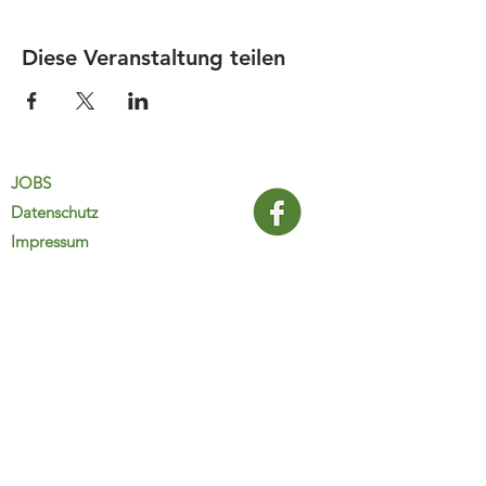
Diese Veranstaltung teilen
JOBS
Datenschutz
Impressum
FamiliJa
9821 Obervellach 32
Tel.: +43 (0) 4782 2511
familija@rkm.at
www.familija.at
MO-DO 08:00-13:00 Uhr