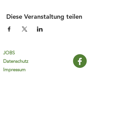
Diese Veranstaltung teilen
JOBS
Datenschutz
Impressum
FamiliJa
9821 Obervellach 32
Tel.: +43 (0) 4782 2511
familija@rkm.at
www.familija.at
MO-DO 08:00-13:00 Uhr